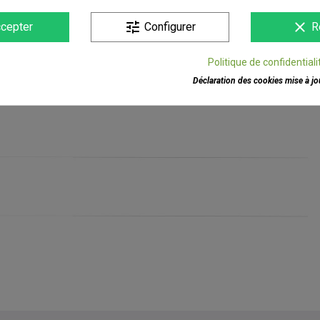
tune
clear
cepter
Configurer
R
Politique de confidentiali
Déclaration des cookies mise à jou