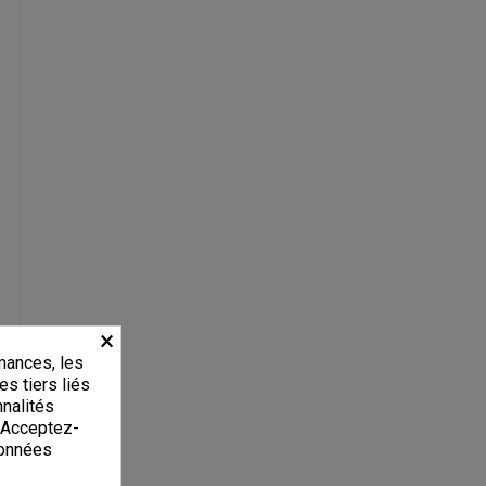
×
mances, les
es tiers liés
nnalités
. Acceptez-
données