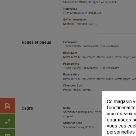
Ce magasin vo
description
fonctionnalité
aux réseaux so
optimisées su
phone_enabled
vous ces cook
personnelles