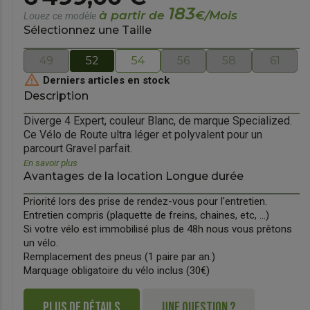
183
à partir de
€/Mois
Louez ce modèle
Sélectionnez une Taille
49
52
54
56
58
61

Derniers articles en stock
Description
Diverge 4 Expert, couleur Blanc, de marque Specialized.
Ce Vélo de Route ultra léger et polyvalent pour un
orward
parcourt Gravel parfait.
En savoir plus
Avantages de la location Longue durée
Priorité lors des prise de rendez-vous pour l'entretien.
Entretien compris (plaquette de freins, chaines, etc, ...)
Si votre vélo est immobilisé plus de 48h nous vous prêtons
un vélo.
Remplacement des pneus (1 paire par an.)
Marquage obligatoire du vélo inclus (30€)
PLUS DE DÉTAILS
UNE QUESTION ?