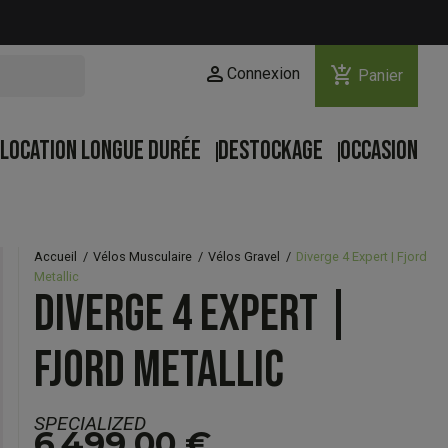
person
add_shopping_cart
Connexion
Panier
LOCATION LONGUE DURÉE
DESTOCKAGE
OCCASION
Accueil
Vélos Musculaire
Vélos Gravel
Diverge 4 Expert | Fjord
Metallic
DIVERGE 4 EXPERT |
FJORD METALLIC
SPECIALIZED
6 499,00 €