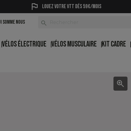
flag
Louez votre vtt dés 59€/mois
UI SOMME NOUS
search
VÉLOS ÉLECTRIQUE
VÉLOS MUSCULAIRE
KIT CADRE
zoom_in