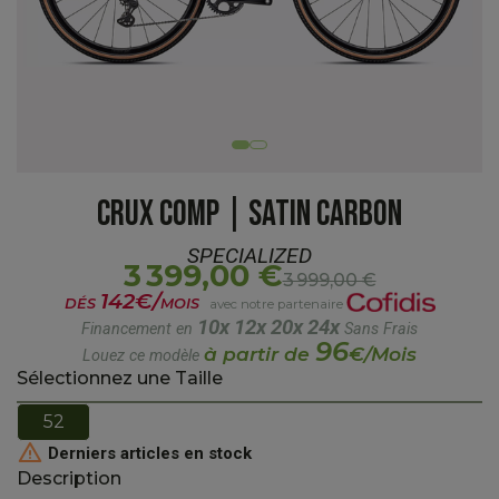
CRUX COMP | SATIN CARBON
SPECIALIZED
3 399,00 €
3 999,00 €
142€/
DÉS
MOIS
avec notre partenaire
10x
12x
20x
24x
Financement en
Sans Frais
96
à partir de
€/Mois
Louez ce modèle
Sélectionnez une Taille
52

Derniers articles en stock
Description