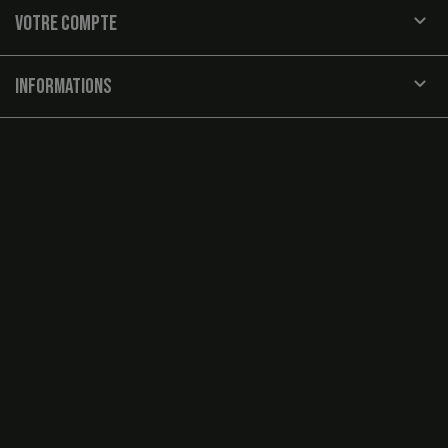

VOTRE COMPTE
keyboard_arrow_down
INFORMATIONS