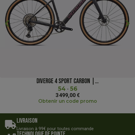
chevron_backward
chevron_forward
DIVERGE 4 SPORT CARBON |...
54
56
-
3 499,00 €
Obtenir un code promo
Livraison
Livraison à 99€ pour toutes commande
Technologie de pointe