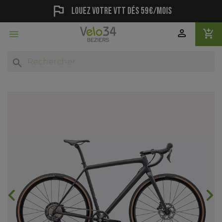
flag
Louez votre vtt dés 59€/mois
person
add_shopping_cart

search
chevron_backward
chevron_forward