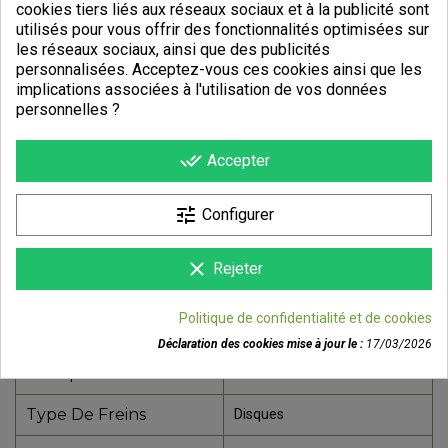
cookies tiers liés aux réseaux sociaux et à la publicité sont
utilisés pour vous offrir des fonctionnalités optimisées sur
les réseaux sociaux, ainsi que des publicités
personnalisées. Acceptez-vous ces cookies ainsi que les
implications associées à l'utilisation de vos données
personnelles ?
done_all
Accepter
DÉTAILS DU PRODUIT
tune
Configurer
Référence
91425-5552
Fiche technique
clear
Rejeter
Cadre
Carbone
Politique de confidentialité et de cookies
Sexe
Unisexe
Déclaration des cookies mise à jour le :
17/03/2026
Pratique
Route
Type De Freins
Disques