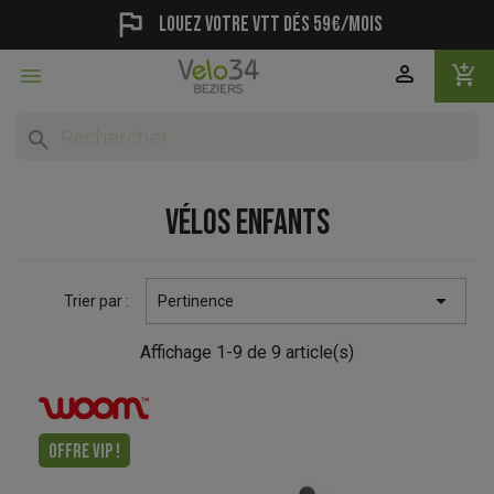
flag
Louez votre vtt dés 59€/mois
person
add_shopping_cart

search
VÉLOS ENFANTS

Trier par :
Pertinence
Affichage 1-9 de 9 article(s)
OFFRE VIP !