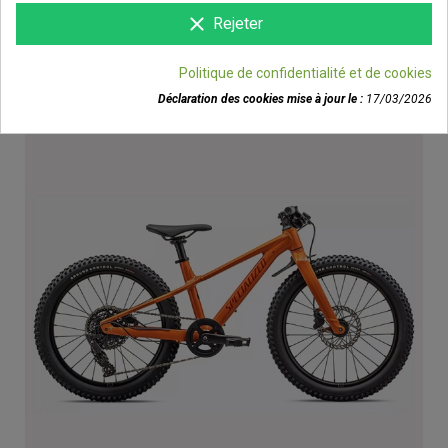
clear
Rejeter
RIPROCK 20 | GLOSS SAPHIR
24
Politique de confidentialité et de cookies
590,00 €
Obtenir un code promo
Déclaration des cookies mise à jour le :
17/03/2026