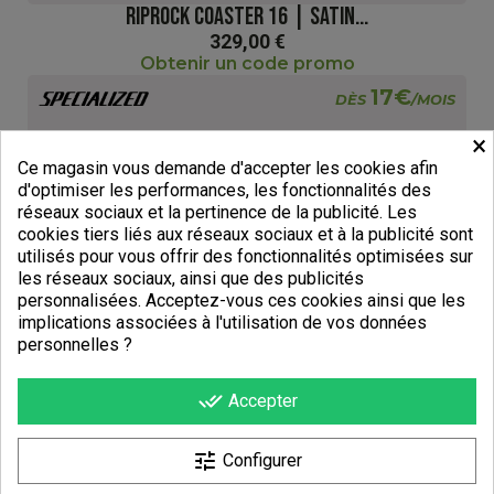
RIPROCK COASTER 16 | SATIN...
329,00 €
Obtenir un code promo
17€
DÈS
/MOIS
×
Ce magasin vous demande d'accepter les cookies afin
d'optimiser les performances, les fonctionnalités des
réseaux sociaux et la pertinence de la publicité. Les
cookies tiers liés aux réseaux sociaux et à la publicité sont
utilisés pour vous offrir des fonctionnalités optimisées sur
les réseaux sociaux, ainsi que des publicités
personnalisées. Acceptez-vous ces cookies ainsi que les
implications associées à l'utilisation de vos données
personnelles ?
done_all
Accepter
tune
Configurer