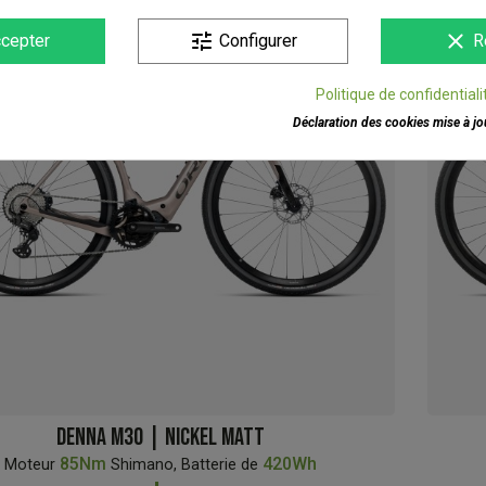
IP !
OFFRE
tune
clear
cepter
Configurer
R
Politique de confidentiali
Déclaration des cookies mise à jou
DENNA M30 | NICKEL MATT
85Nm
420Wh
Moteur
Shimano, Batterie de