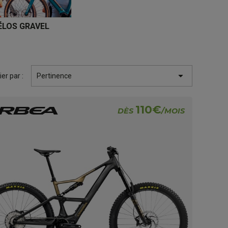
ÉLOS GRAVEL

ier par :
Pertinence
110€
DÈS
/MOIS