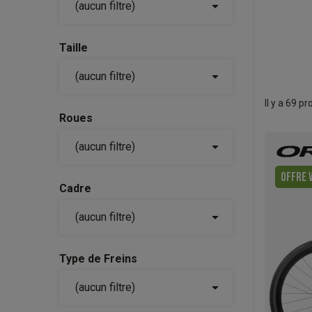

(aucun filtre)
Taille

(aucun filtre)
Il y a 69 pr
Roues

(aucun filtre)
OFFRE V
Cadre

(aucun filtre)
Type de Freins

(aucun filtre)