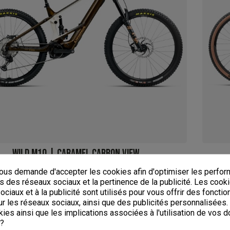
WILD M10 | CARAMEL CARBON VIEW
120Nm
750Wh
Moteur
Bosch, Batterie de
us demande d'accepter les cookies afin d'optimiser les perfor
XL
-
M
s des réseaux sociaux et la pertinence de la publicité. Les cooki
5 949,30 €
8 499,00 €
ciaux et à la publicité sont utilisés pour vous offrir des fonctio
Obtenir un code promo
r les réseaux sociaux, ainsi que des publicités personnalisées
ies ainsi que les implications associées à l'utilisation de vos 
155€
DÈS
/MOIS
 ?