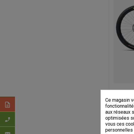
Ce magasin vo
description
fonctionnalité
aux réseaux so
optimisées su
phone_enabled
vous ces cook
personnelles