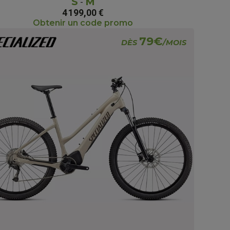
S
M
-
4 199,00 €
Obtenir un code promo
79€
DÈS
/MOIS