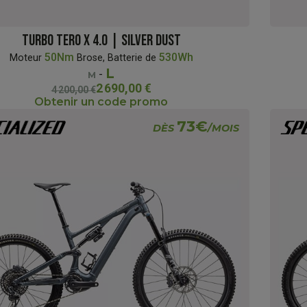
TURBO TERO X 4.0 | SILVER DUST
50Nm
530Wh
Moteur
Brose, Batterie de
L
-
M
2 690,00 €
4 200,00 €
Obtenir un code promo
73€
DÈS
/MOIS