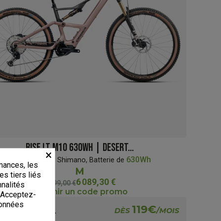
RISE LT M10 630WH | DESERT...
×
85Nm
630Wh
Moteur
Shimano, Batterie de
mances, les
M
es tiers liés
6 089,30 €
8 699,00 €
nnalités
Obtenir un code promo
. Acceptez-
données
119€
DÈS
/MOIS