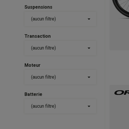
Suspensions

(aucun filtre)
Transaction

(aucun filtre)
Moteur

(aucun filtre)
Batterie

(aucun filtre)