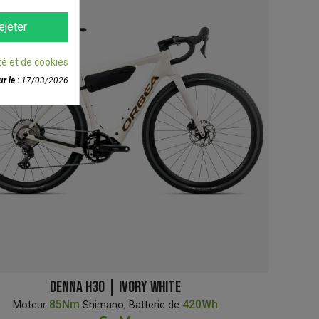
 VIP !
ejeter
té et de cookies
r le :
17/03/2026
DENNA H30 | IVORY WHITE
85Nm
420Wh
Moteur
Shimano, Batterie de