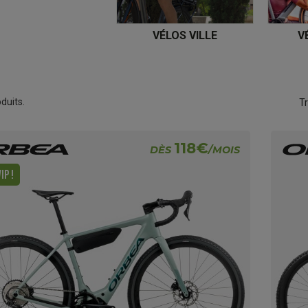
VÉLOS VILLE
V
oduits.
Tr
118€
DÈS
/MOIS
IP !