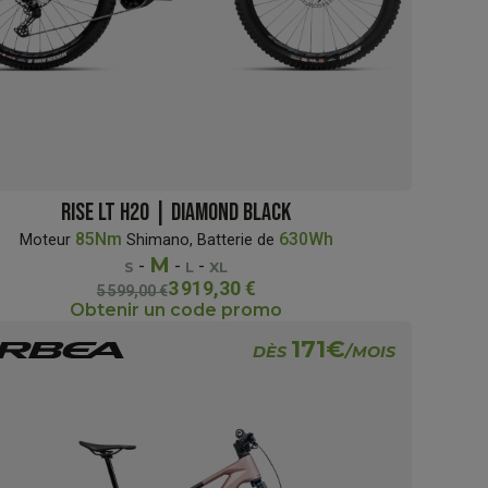
RISE LT H20 | DIAMOND BLACK
85Nm
630Wh
Moteur
Shimano, Batterie de
M
-
-
-
S
L
XL
3 919,30 €
5 599,00 €
Obtenir un code promo
171€
DÈS
/MOIS