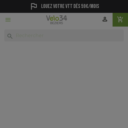
flag
Louez votre vtt dés 59€/mois
person
add_shopping_cart

search