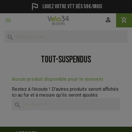
flag
Louez votre vtt dés 59€/mois
person
add_shopping_cart

search
TOUT-SUSPENDUS
Aucun produit disponible pour le moment
Restez à l'écoute ! D'autres produits seront affichés
ici au fur et à mesure qu'ils seront ajoutés.
search