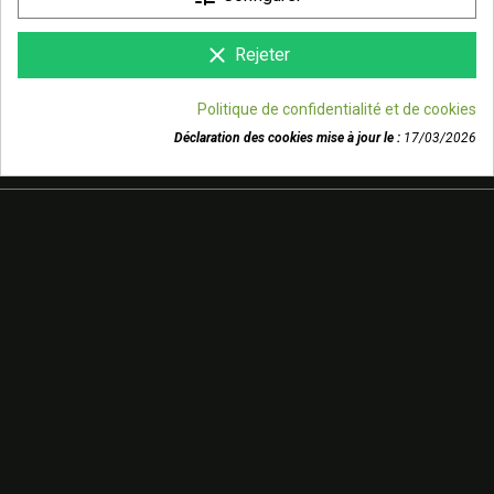

NOTRE SOCIÉTÉ
clear
Rejeter

VOTRE COMPTE
Politique de confidentialité et de cookies
Déclaration des cookies mise à jour le :
17/03/2026
keyboard_arrow_down
INFORMATIONS