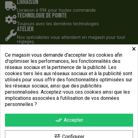
Livraison
Livraison à 99€ pour toutes commande
Technologie de pointe
Toujours avec les dernières technologies
Atelier
Nos spécialistes vous attendent en magasin pour tout
réglages.
Nos spécialistes
×
Ce magasin vous demande d'accepter les cookies afin
Contactez nos spécialistes dès 9h30
Du Lundi au Samedi
d'optimiser les performances, les fonctionnalités des
réseaux sociaux et la pertinence de la publicité. Les
cookies tiers liés aux réseaux sociaux et à la publicité sont
utilisés pour vous offrir des fonctionnalités optimisées sur
les réseaux sociaux, ainsi que des publicités
personnalisées. Acceptez-vous ces cookies ainsi que les
implications associées à l'utilisation de vos données
personnelles ?
done_all
Accepter

NOS VÉLOS
tune
Configurer