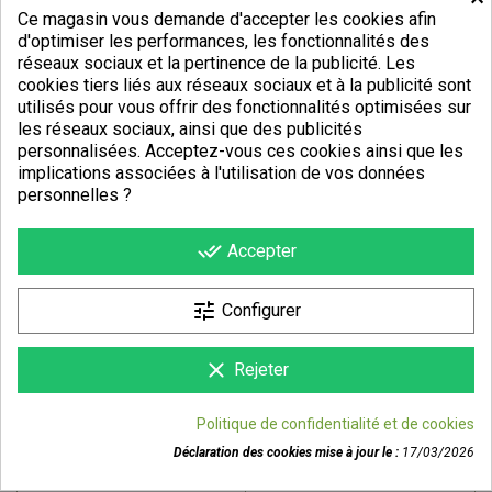
Ce magasin vous demande d'accepter les cookies afin
d'optimiser les performances, les fonctionnalités des
réseaux sociaux et la pertinence de la publicité. Les
cookies tiers liés aux réseaux sociaux et à la publicité sont
utilisés pour vous offrir des fonctionnalités optimisées sur
les réseaux sociaux, ainsi que des publicités
personnalisées. Acceptez-vous ces cookies ainsi que les
implications associées à l'utilisation de vos données
personnelles ?
done_all
Accepter
tune
Configurer
DÉTAILS DU PRODUIT
clear
Rejeter
Référence
91524-3503
Politique de confidentialité et de cookies
Fiche technique
Déclaration des cookies mise à jour le :
17/03/2026
Cadre
Aluminium