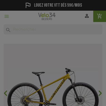
flag
Louez votre vtt dés 59€/mois
person
add_shopping_cart

search
chevron_backward
chevron_forward