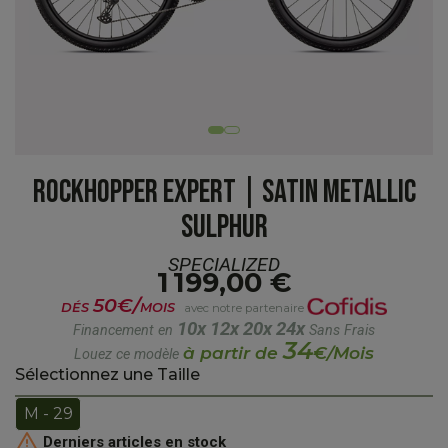
ROCKHOPPER EXPERT | SATIN METALLIC
SULPHUR
SPECIALIZED
1 199,00 €
50€/
DÉS
MOIS
avec notre partenaire
10x
12x
20x
24x
Financement en
Sans Frais
34
à partir de
€/Mois
Louez ce modèle
Sélectionnez une Taille
M - 29

Derniers articles en stock