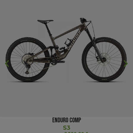
chevron_backward
chevron_forward
ENDURO COMP
S3