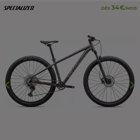
34€
DÈS
/MOIS
chevron_backward
chevron_forward