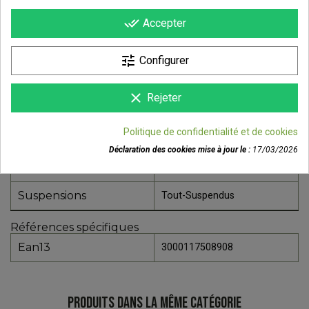
Référence
U20515RD
done_all
Accepter
Fiche technique
Cadre
Aluminium
tune
Configurer
Pratique
Tout-Terrain
clear
Rejeter
Type De Freins
Disques
Politique de confidentialité et de cookies
Modèle
ONNA
Déclaration des cookies mise à jour le :
17/03/2026
Transaction
Vente Ou Location
Suspensions
Tout-Suspendus
Références spécifiques
Ean13
3000117508908
PRODUITS DANS LA MÊME CATÉGORIE