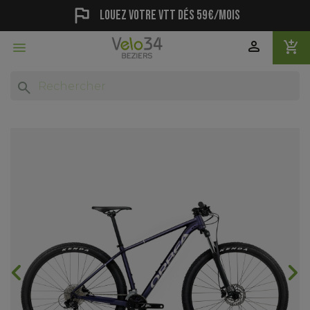
flag
Louez votre vtt dés 59€/mois
person
add_shopping_cart

search
chevron_backward
chevron_forward