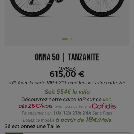
ONNA 50 | TANZANITE
ORBEA
615,00 €
-5% Avec la carte VIP + 31€ crédités sur votre carte VIP
Soit 554€ le vélo
Découvrez notre carte VIP sur ce
lien
.
26€/
DÉS
MOIS
avec notre partenaire
10x
12x
20x
24x
Financement en
Sans Frais
18
à partir de
€/Mois
Louez ce modèle
Sélectionnez une Taille