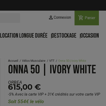
person
add_shopping_cart
Connexion
Panier
LOCATION LONGUE DURÉE
DESTOCKAGE
OCCASION
Accueil
Vélos Musculaire
VTT
Onna 50 | Ivory White
ONNA 50 | IVORY WHITE
ORBEA
615,00 €
-5% Avec la carte VIP + 31€ crédités sur votre carte VIP
Soit 554€ le vélo