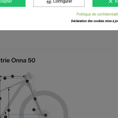
tune
clear
cepter
Configurer
R
Politique de confidentiali
Déclaration des cookies mise à jou