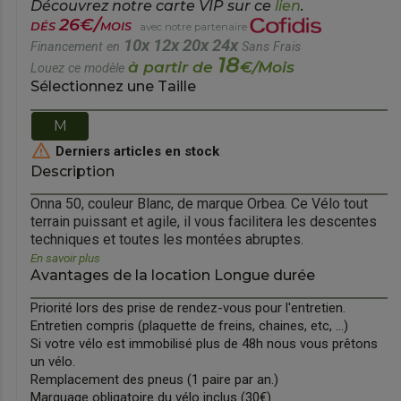
Découvrez notre carte VIP sur ce
lien
.
26€/
DÉS
MOIS
avec notre partenaire
10x
12x
20x
24x
Financement en
Sans Frais
18
à partir de
€/Mois
Louez ce modèle
Sélectionnez une Taille
M

Derniers articles en stock
Description
orward
Onna 50, couleur Blanc, de marque Orbea. Ce Vélo tout
terrain puissant et agile, il vous facilitera les descentes
techniques et toutes les montées abruptes.
En savoir plus
Avantages de la location Longue durée
Priorité lors des prise de rendez-vous pour l'entretien.
Entretien compris (plaquette de freins, chaines, etc, ...)
Si votre vélo est immobilisé plus de 48h nous vous prêtons
un vélo.
Remplacement des pneus (1 paire par an.)
Marquage obligatoire du vélo inclus (30€)