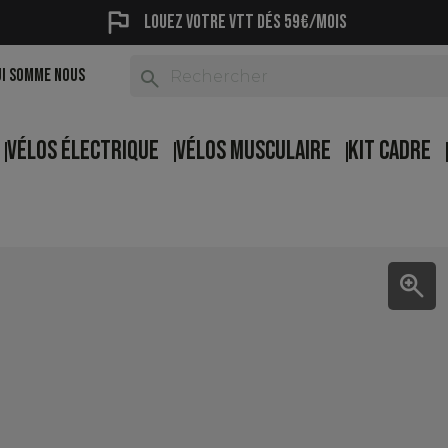
flag
Louez votre vtt dés 59€/mois
UI SOMME NOUS
search
VÉLOS ÉLECTRIQUE
VÉLOS MUSCULAIRE
KIT CADRE
zoom_in