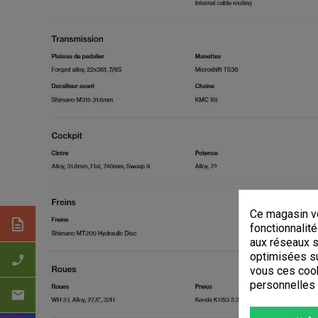
Ce magasin vo
description
fonctionnalité
aux réseaux so
optimisées su
phone_enabled
vous ces cook
personnelles
mail