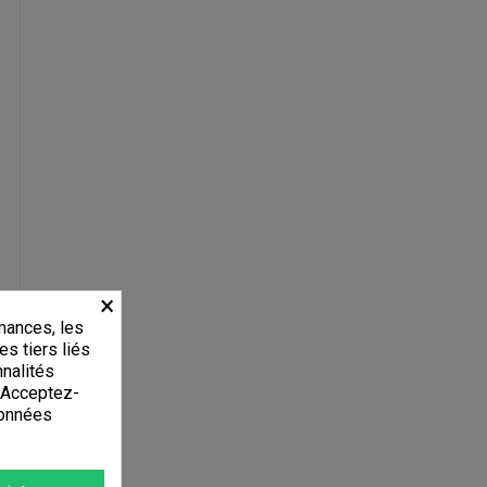
×
mances, les
es tiers liés
nnalités
. Acceptez-
données