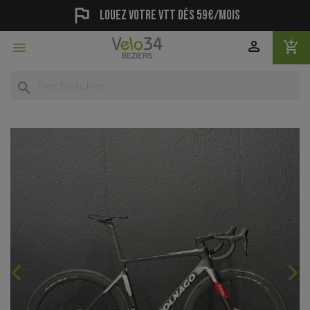
flag
Louez votre vtt dés 59€/mois
person
add_shopping_cart

search
chevron_backward
chevron_forward