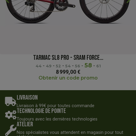
TARMAC SL8 PRO - SRAM FORCE...
58
-
-
-
-
-
-
44
49
52
54
56
61
8 999,00 €
Obtenir un code promo
Livraison
Livraison à 99€ pour toutes commande
Technologie de pointe
Toujours avec les dernières technologies
Atelier
Nos spécialistes vous attendent en magasin pour tout