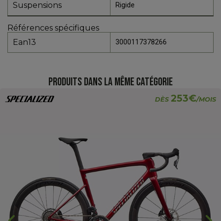
Suspensions
Rigide
Références spécifiques
Ean13
3000117378266
PRODUITS DANS LA MÊME CATÉGORIE
253€
DÈS
/MOIS
chevron_backward
chevron_forward