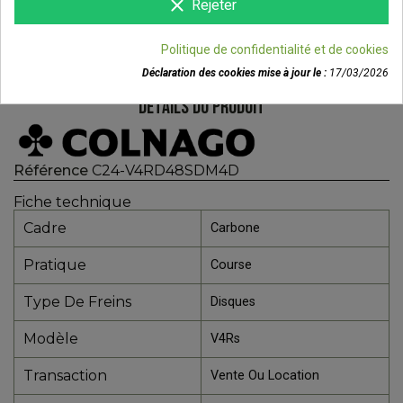
clear
Rejeter
Politique de confidentialité et de cookies
Déclaration des cookies mise à jour le :
17/03/2026
DÉTAILS DU PRODUIT
Référence
C24-V4RD48SDM4D
Fiche technique
Cadre
Carbone
Pratique
Course
Type De Freins
Disques
Modèle
V4Rs
Transaction
Vente Ou Location