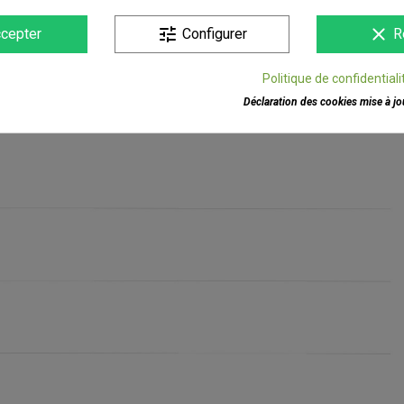
tune
clear
cepter
Configurer
R
Politique de confidentiali
Déclaration des cookies mise à jou