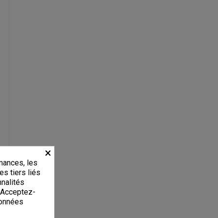
×
mances, les
es tiers liés
nnalités
. Acceptez-
données