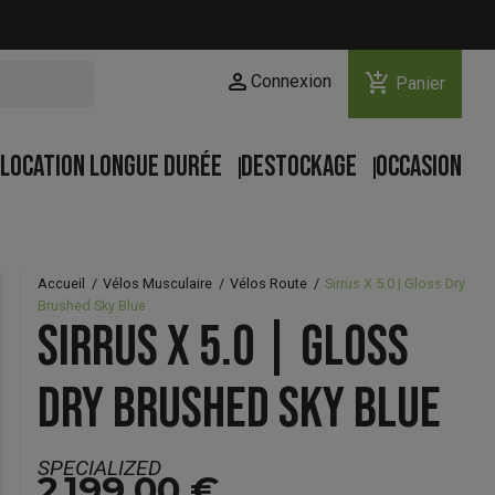
person
add_shopping_cart
Connexion
Panier
LOCATION LONGUE DURÉE
DESTOCKAGE
OCCASION
Accueil
Vélos Musculaire
Vélos Route
Sirrus X 5.0 | Gloss Dry
Brushed Sky Blue
SIRRUS X 5.0 | GLOSS
DRY BRUSHED SKY BLUE
SPECIALIZED
2 199,00 €