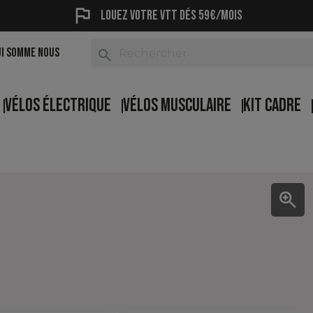
flag
Louez votre vtt dés 59€/mois
UI SOMME NOUS
search
VÉLOS ÉLECTRIQUE
VÉLOS MUSCULAIRE
KIT CADRE
zoom_in