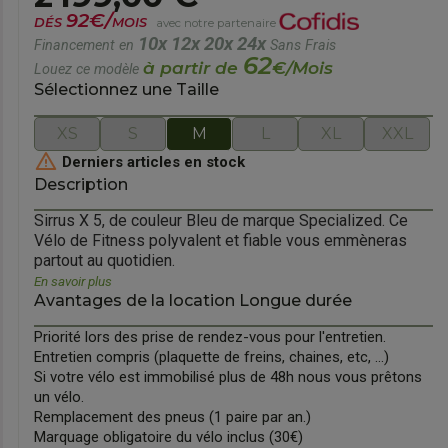
92€/
DÉS
MOIS
avec notre partenaire
10x
12x
20x
24x
Financement en
Sans Frais
62
à partir de
€/Mois
Louez ce modèle
Sélectionnez une Taille
XS
S
M
L
XL
XXL

Derniers articles en stock
Description
orward
Sirrus X 5, de couleur Bleu de marque Specialized. Ce
Vélo de Fitness polyvalent et fiable vous emmèneras
partout au quotidien.
En savoir plus
Avantages de la location Longue durée
Priorité lors des prise de rendez-vous pour l'entretien.
Entretien compris (plaquette de freins, chaines, etc, ...)
Si votre vélo est immobilisé plus de 48h nous vous prêtons
un vélo.
Remplacement des pneus (1 paire par an.)
Marquage obligatoire du vélo inclus (30€)