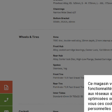
Ce magasin vo
description
fonctionnalité
aux réseaux so
optimisées su
phone_enabled
vous ces cook
personnelles