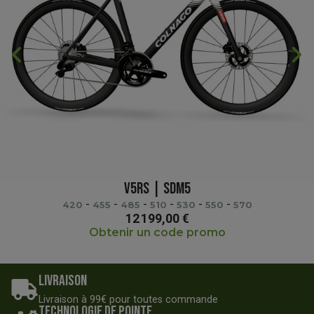
chevron_backward
chevron_forward
V5RS | SDM5
-
-
-
-
-
-
420
455
485
510
530
550
570
12 199,00 €
Obtenir un code promo
Livraison
Livraison à 99€ pour toutes commande
Technologie de pointe