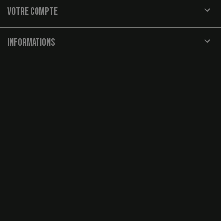

VOTRE COMPTE
keyboard_arrow_down
INFORMATIONS