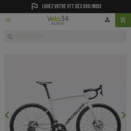
flag
Louez votre vtt dés 59€/mois
person
add_shopping_cart

search
chevron_backward
chevron_forward