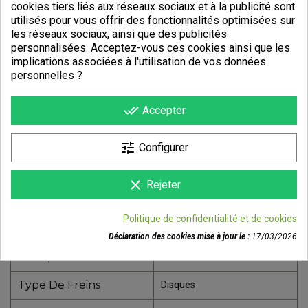
cookies tiers liés aux réseaux sociaux et à la publicité sont
utilisés pour vous offrir des fonctionnalités optimisées sur
les réseaux sociaux, ainsi que des publicités
personnalisées. Acceptez-vous ces cookies ainsi que les
implications associées à l'utilisation de vos données
personnelles ?
done_all
Accepter
DÉTAILS DU PRODUIT
tune
Configurer
Référence
94925-3154
Fiche technique
clear
Rejeter
Cadre
Carbone
Politique de confidentialité et de cookies
Sexe
Unisexe
Déclaration des cookies mise à jour le :
17/03/2026
Pratique
Course
Type De Freins
Disques