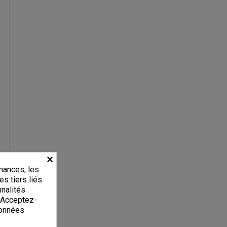
×
mances, les
es tiers liés
nnalités
. Acceptez-
données