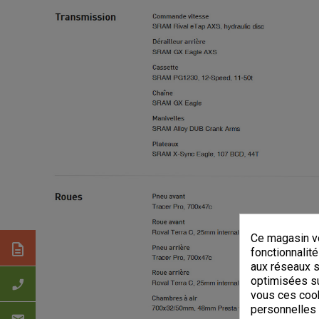
Ce magasin vo
description
fonctionnalité
aux réseaux so
optimisées su
phone_enabled
vous ces cook
personnelles