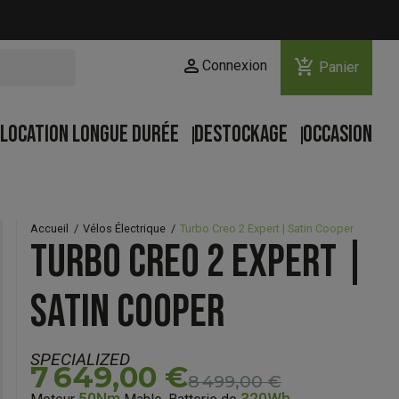
person
add_shopping_cart
Connexion
Panier
LOCATION LONGUE DURÉE
DESTOCKAGE
OCCASION
Accueil
Vélos Électrique
Turbo Creo 2 Expert | Satin Cooper
TURBO CREO 2 EXPERT |
SATIN COOPER
SPECIALIZED
7 649,00 €
8 499,00 €