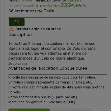
50Nm
320Wh
Moteur
Mahle, Batterie de
239
à partir de
€/Mois
Louez ce modèle
Sélectionnez une Taille
56

Derniers articles en stock
Description
Turbo Creo 2 Expert, de couleur marron, de marque
Specialized, léger et confortable. Ce Vélo de route
orward
dépassera toutes vos attentes en matière de
performances d'un vélo de Route électrique.
En savoir plus
Avantages de la location Longue durée
Priorité lors des prise de rendez-vous pour l'entretien.
Entretien compris (plaquette de freins, chaines, etc, ...)
Si votre vélo est immobilisé plus de 48h nous vous prêtons
un vélo.
Remplacement des pneus (1 paire par an.)
Marquage obligatoire du vélo inclus (30€)