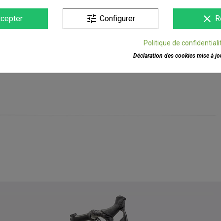
tune
clear
cepter
Configurer
R
Politique de confidentiali
Déclaration des cookies mise à jou