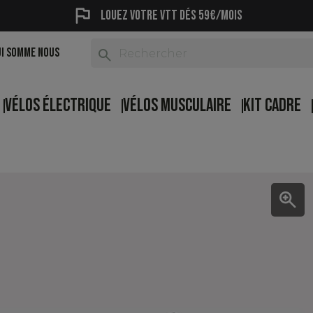
flag
Louez votre vtt dés 59€/mois
UI SOMME NOUS
search
VÉLOS ÉLECTRIQUE
VÉLOS MUSCULAIRE
KIT CADRE
zoom_in