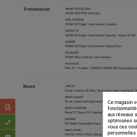
Ce magasin vo
description
fonctionnalité
aux réseaux so
optimisées su
phone_enabled
vous ces cook
personnelles