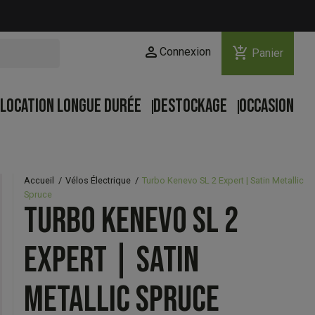
person
add_shopping_cart
Connexion
Panier
LOCATION LONGUE DURÉE
DESTOCKAGE
OCCASION
Accueil
Vélos Électrique
Turbo Kenevo SL 2 Expert | Satin Metallic
Spruce
TURBO KENEVO SL 2
EXPERT | SATIN
METALLIC SPRUCE