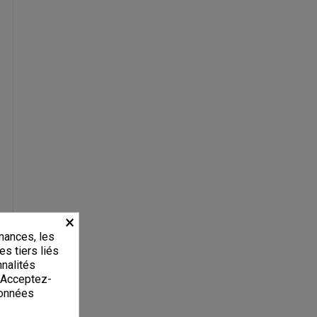
×
mances, les
es tiers liés
nnalités
. Acceptez-
données