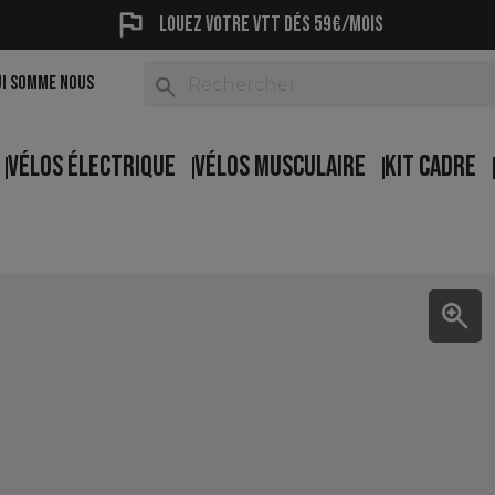
flag
Louez votre vtt dés 59€/mois
UI SOMME NOUS
search
VÉLOS ÉLECTRIQUE
VÉLOS MUSCULAIRE
KIT CADRE
zoom_in