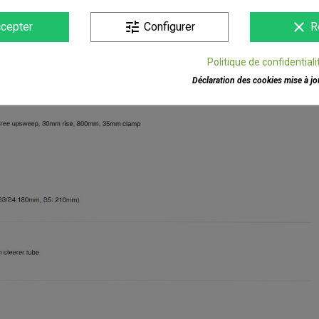
tune
clear
cepter
Configurer
R
Politique de confidentiali
Déclaration des cookies mise à jou