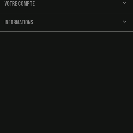

VOTRE COMPTE
keyboard_arrow_down
INFORMATIONS