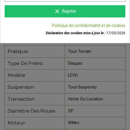
Référence
95225-6404
clear
Rejeter
Fiche technique
Politique de confidentialité et de cookies
Cadre
Aluminium
Déclaration des cookies mise à jour le :
17/03/2026
Sexe
Unisexe
Pratique
Tout-Terrain
Type De Freins
Disques
Modèle
LEVO
Suspension
Tout-Suspendu
Transaction
Vente Ou Location
Diamètre Des Roues
29"
Moteur
90Nm