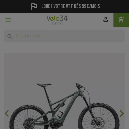
flag
Louez votre vtt dés 59€/mois
person
add_shopping_cart

search
chevron_backward
chevron_forward