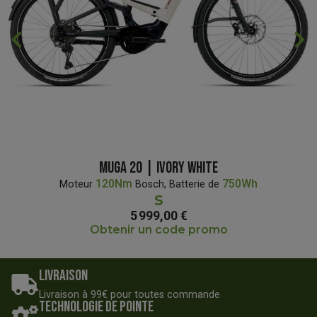
chevron_backward
chevron_forward
MUGA 20 | IVORY WHITE
120Nm
750Wh
Moteur
Bosch, Batterie de
S
5 999,00 €
Obtenir un code promo
Livraison
Livraison à 99€ pour toutes commande
Technologie de pointe