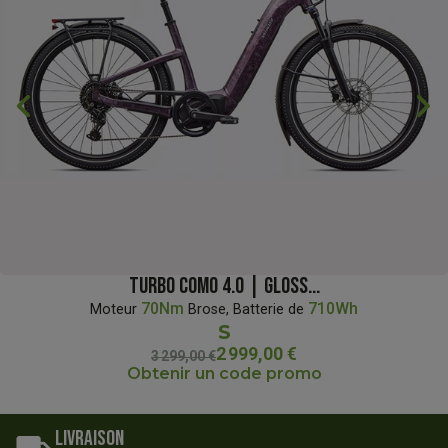
chevron_backward
chevron_forward
TURBO COMO 4.0 | GLOSS...
70Nm
710Wh
Moteur
Brose, Batterie de
S
2 999,00 €
3 299,00 €
Obtenir un code promo
Livraison