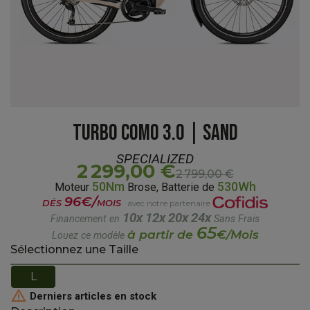
TURBO COMO 3.0 | SAND
SPECIALIZED
2 299,00 €
2 799,00 €
50Nm
530Wh
Moteur
Brose, Batterie de
96€/
DÉS
MOIS
avec notre partenaire
10x
12x
20x
24x
Financement en
Sans Frais
65
à partir de
€/Mois
Louez ce modèle
Sélectionnez une Taille
L

Derniers articles en stock