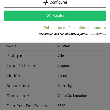
tune
Configurer
DÉTAILS DU PRODUIT
clear
Rejeter
Référence
90422-7704
Politique de confidentialité et de cookies
Fiche technique
Déclaration des cookies mise à jour le :
17/03/2026
Cadre
Aluminium
Sexe
Unisexe
Pratique
Ville
Type De Freins
Disques
Modèle
Como
Suspension
Semi-Rigide
Transaction
Vente Ou Location
Diamètre Des Roues
650B