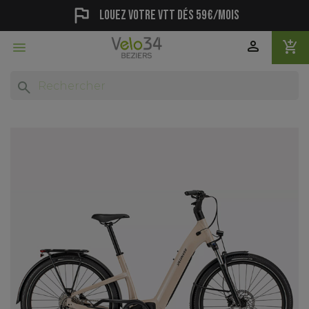
flag
Louez votre vtt dés 59€/mois
person
add_shopping_cart

search