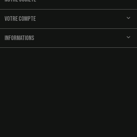

VOTRE COMPTE
keyboard_arrow_down
INFORMATIONS