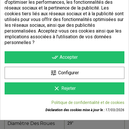
d'optimiser les performances, les fonctionnalités des
réseaux sociaux et la pertinence de la publicité. Les
cookies tiers liés aux réseaux sociaux et à la publicité sont
utilisés pour vous offrir des fonctionnalités optimisées sur
les réseaux sociaux, ainsi que des publicités
personnalisées. Acceptez-vous ces cookies ainsi que les
DÉTAILS DU PRODUIT
implications associées à l'utilisation de vos données
personnelles ?
Référence
S33405ST
done_all
Fiche technique
Accepter
Cadre
Aluminium
tune
Configurer
Pratique
Tout-Terrain
clear
Type De Freins
Rejeter
Disques
Modèle
RISE
Politique de confidentialité et de cookies
Déclaration des cookies mise à jour le :
17/03/2026
Transaction
Vente Ou Location
Diamètre Des Roues
29"