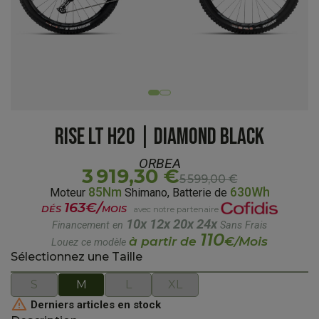
RISE LT H20 | DIAMOND BLACK
ORBEA
3 919,30 €
5 599,00 €
85Nm
630Wh
Moteur
Shimano, Batterie de
163€/
DÉS
MOIS
avec notre partenaire
10x
12x
20x
24x
Financement en
Sans Frais
110
à partir de
€/Mois
Louez ce modèle
Sélectionnez une Taille
S
M
L
XL

Derniers articles en stock