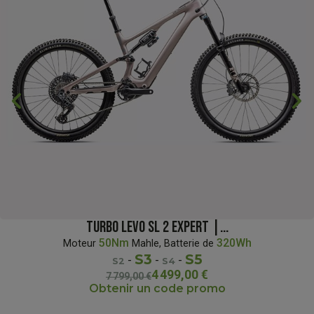
chevron_backward
chevron_forward
TURBO LEVO SL 2 EXPERT |...
50Nm
320Wh
Moteur
Mahle, Batterie de
S3
S5
-
-
-
S2
S4
4 499,00 €
7 799,00 €
Obtenir un code promo