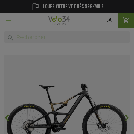
flag
Louez votre vtt dés 59€/mois
person
add_shopping_cart

search
chevron_backward
chevron_forward