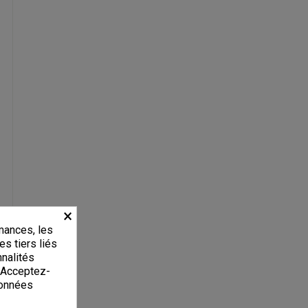
×
mances, les
es tiers liés
nnalités
. Acceptez-
données