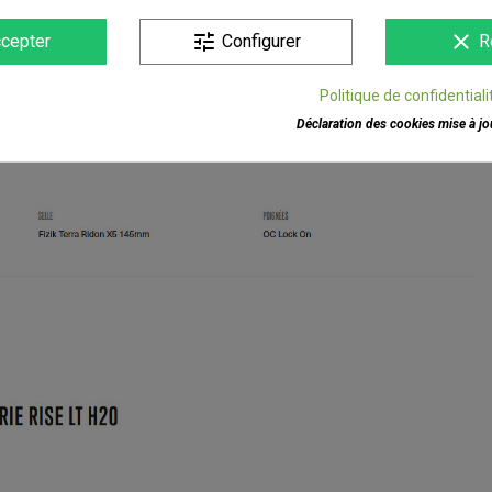
tune
clear
cepter
Configurer
R
Politique de confidentiali
Déclaration des cookies mise à jou