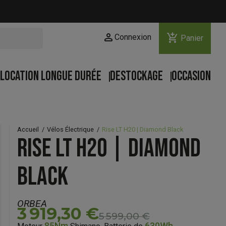
person
add_shopping_cart
Connexion
Panier
LOCATION LONGUE DURÉE
DESTOCKAGE
OCCASION
Accueil
Vélos Électrique
Rise LT H20 | Diamond Black
RISE LT H20 | DIAMOND
BLACK
ORBEA
3 919,30 €
5 599,00 €