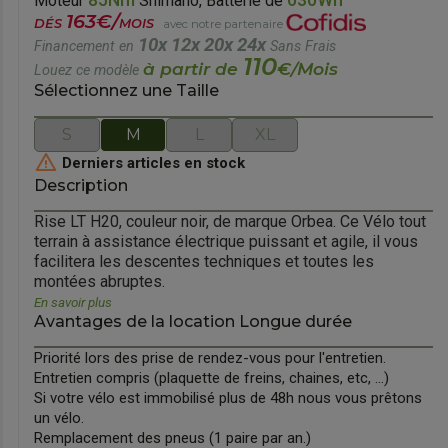
85Nm
630Wh
Moteur
Shimano, Batterie de
163€/
DÉS
MOIS
avec notre partenaire
10x
12x
20x
24x
Financement en
Sans Frais
110
à partir de
€/Mois
Louez ce modèle
Sélectionnez une Taille
S
M
L
XL

Derniers articles en stock
Description
orward
Rise LT H20, couleur noir, de marque Orbea. Ce Vélo tout
terrain à assistance électrique puissant et agile, il vous
facilitera les descentes techniques et toutes les
montées abruptes.
En savoir plus
Avantages de la location Longue durée
Priorité lors des prise de rendez-vous pour l'entretien.
Entretien compris (plaquette de freins, chaines, etc, ...)
Si votre vélo est immobilisé plus de 48h nous vous prêtons
un vélo.
Remplacement des pneus (1 paire par an.)