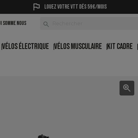
flag
Louez votre vtt dés 59€/mois
UI SOMME NOUS
search
VÉLOS ÉLECTRIQUE
VÉLOS MUSCULAIRE
KIT CADRE
zoom_in