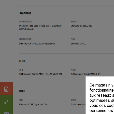
Ce magasin vo
description
fonctionnalité
aux réseaux so
optimisées su
phone_enabled
vous ces cook
personnelles