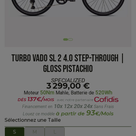
TURBO VADO SL 2 4.0 STEP-THROUGH |
GLOSS PISTACHIO
SPECIALIZED
3 299,00 €
50Nm
520Wh
Moteur
Mahle, Batterie de
137€/
DÉS
MOIS
avec notre partenaire
10x
12x
20x
24x
Financement en
Sans Frais
93
à partir de
€/Mois
Louez ce modèle
Sélectionnez une Taille
S
M
L