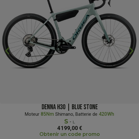
chevron_backward
chevron_forward
DENNA H30 | BLUE STONE
85Nm
420Wh
Moteur
Shimano, Batterie de
S
-
L
4 199,00 €
Obtenir un code promo