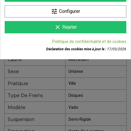
tune
Configurer
DÉTAILS DU PRODUIT
clear
Rejeter
Référence
93927-5702
Politique de confidentialité et de cookies
Déclaration des cookies mise à jour le :
17/03/2026
Fiche technique
Cadre
Aluminium
Sexe
Unisexe
Pratique
Ville
Type De Freins
Disques
Modèle
Vado
Suspension
Semi-Rigide