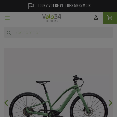
flag
Louez votre vtt dés 59€/mois
person
add_shopping_cart

search
chevron_backward
chevron_forward