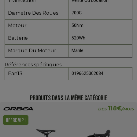
Transaction
Vente Ou Location
Diamètre Des Roues
700C
Moteur
50Nm
Batterie
520Wh
Marque Du Moteur
Mahle
Références spécifiques
Ean13
0196625302084
PRODUITS DANS LA MÊME CATÉGORIE
118€
DÈS
/MOIS
OFFRE VIP !