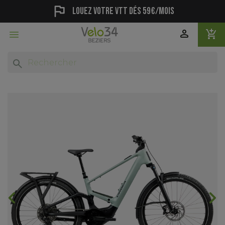
flag
Louez votre vtt dés 59€/mois
person
add_shopping_cart

search
chevron_backward
chevron_forward