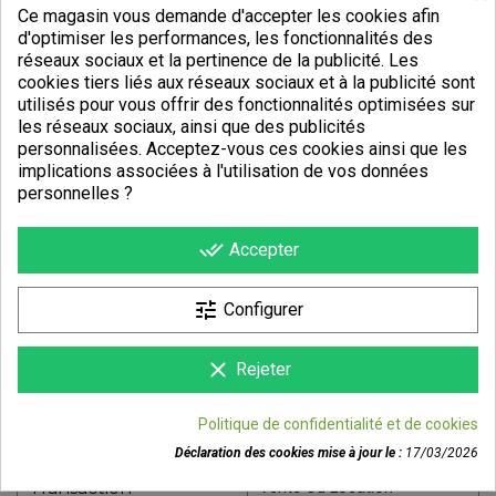
Ce magasin vous demande d'accepter les cookies afin
d'optimiser les performances, les fonctionnalités des
réseaux sociaux et la pertinence de la publicité. Les
cookies tiers liés aux réseaux sociaux et à la publicité sont
utilisés pour vous offrir des fonctionnalités optimisées sur
les réseaux sociaux, ainsi que des publicités
personnalisées. Acceptez-vous ces cookies ainsi que les
implications associées à l'utilisation de vos données
DÉTAILS DU PRODUIT
personnelles ?
Référence
T37205HU
done_all
Accepter
Fiche technique
tune
Cadre
Aluminium
Configurer
Pratique
Chemin
clear
Rejeter
Type De Freins
Disques
Politique de confidentialité et de cookies
Modèle
MUGA
Déclaration des cookies mise à jour le :
17/03/2026
Transaction
Vente Ou Location