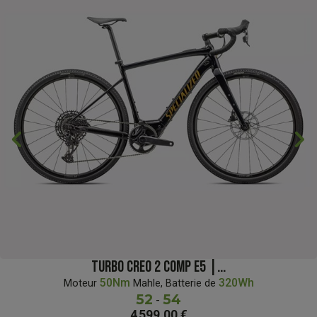
chevron_backward
chevron_forward
TURBO CREO 2 COMP E5 |...
50Nm
320Wh
Moteur
Mahle, Batterie de
52
54
-
4 599,00 €