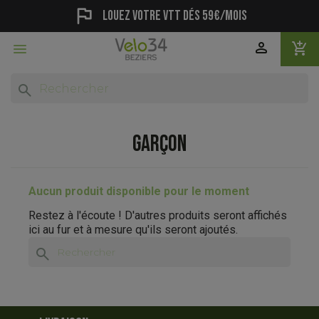
flag
Louez votre vtt dés 59€/mois
person
add_shopping_cart

search
GARÇON
Aucun produit disponible pour le moment
Restez à l'écoute ! D'autres produits seront affichés
ici au fur et à mesure qu'ils seront ajoutés.
search