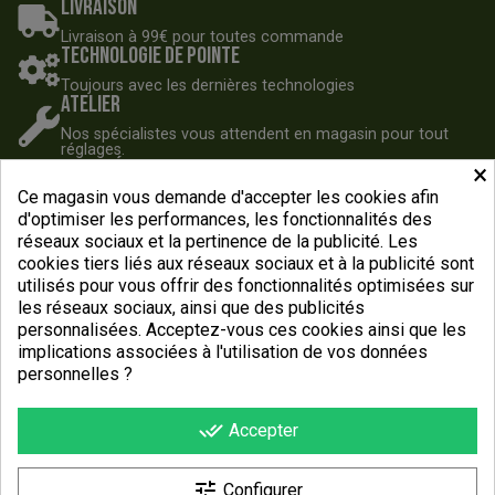
Livraison
Livraison à 99€ pour toutes commande
Technologie de pointe
Toujours avec les dernières technologies
Atelier
Nos spécialistes vous attendent en magasin pour tout
réglages.
Nos spécialistes
×
Ce magasin vous demande d'accepter les cookies afin
Contactez nos spécialistes dès 9h30
Du Lundi au Samedi
d'optimiser les performances, les fonctionnalités des
réseaux sociaux et la pertinence de la publicité. Les
cookies tiers liés aux réseaux sociaux et à la publicité sont
utilisés pour vous offrir des fonctionnalités optimisées sur
les réseaux sociaux, ainsi que des publicités
personnalisées. Acceptez-vous ces cookies ainsi que les
implications associées à l'utilisation de vos données
personnelles ?
done_all
Accepter

NOS VÉLOS
tune
Configurer