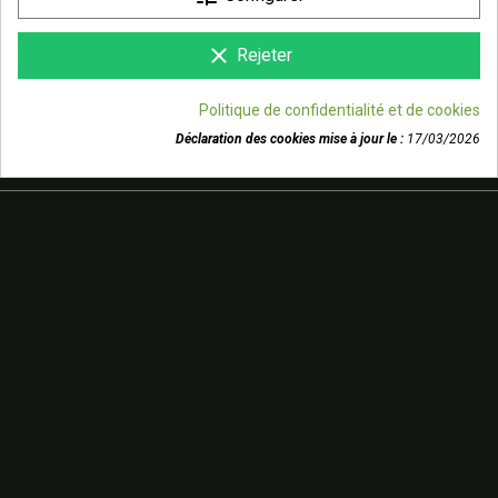

NOTRE SOCIÉTÉ
clear
Rejeter

VOTRE COMPTE
Politique de confidentialité et de cookies
Déclaration des cookies mise à jour le :
17/03/2026
keyboard_arrow_down
INFORMATIONS