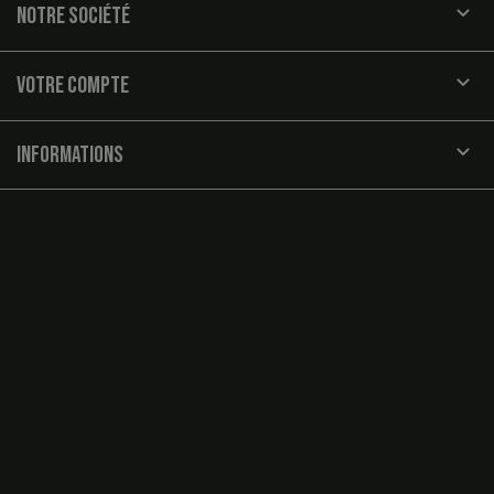

NOTRE SOCIÉTÉ

VOTRE COMPTE
keyboard_arrow_down
INFORMATIONS