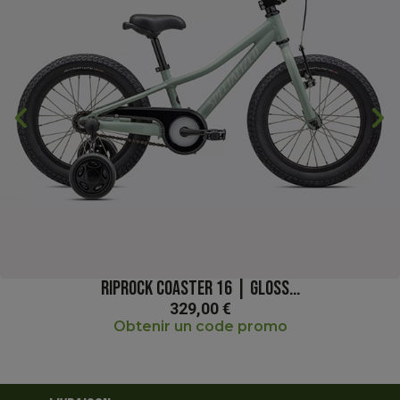
chevron_backward
chevron_forward
RIPROCK COASTER 16 | GLOSS...
329,00 €
Obtenir un code promo