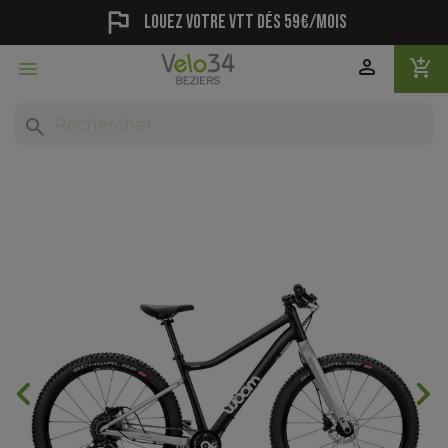
flag
Louez votre vtt dés 59€/mois
person
add_shopping_cart

search
chevron_backward
chevron_forward